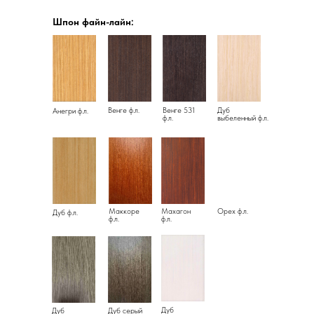
Шпон файн-лайн:
Венге ф.л.
Венге 531
Дуб
Анегри ф.л.
ф.л.
выбеленный ф.л.
Маккоре
Махагон
Орех ф.л.
Дуб ф.л.
ф.л.
ф.л.
Дуб
Дуб
Дуб серый