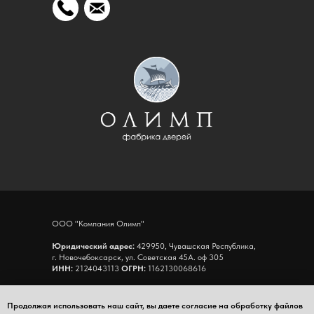
ООО "Компания Олимп"
Юридический адрес:
429950, Чувашская Республика,
г. Новочебоксарск, ул. Советская 45А. оф 305
ИНН:
2124043113
ОГРН:
1162130068616
Адрес склада:
Чувашская Республика,
г. Новочебоксарск, ул.Промышленная 65, К8, склад 11
Продолжая использовать наш сайт, вы даете согласие на обработку файлов