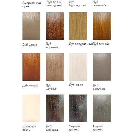
Дуб белый
Дуб
Дуб
Американский
текстурный
бургундский
дымчатый
орех
Дуб
Дуб натуральный
Дуб темный
Дуб мокко
мореный
Дуб оникс
Дуб коньяк
Дуб
Дуб
матовый
капучино
Черное
Серое
Слоновая
Дуб
дерево
дерево
кость
шоколад