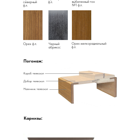
выбеленный тон
северный
ф.л.
№1 ф.л.
ф.л.
Орех мелкорадиальный
Орех ф.л.
Черный
ф.л.
абрикос
Погонаж:
Короб телескоп
Добор телескоп
Наличник телескоп
Карнизы: