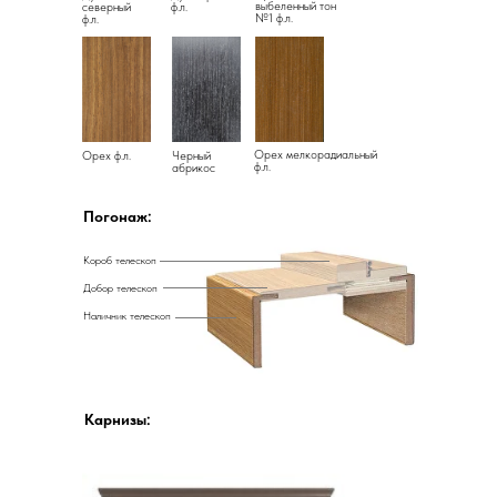
выбеленный тон
северный
ф.л.
№1 ф.л.
ф.л.
Орех мелкорадиальный
Орех ф.л.
Черный
ф.л.
абрикос
Погонаж:
Короб телескоп
Добор телескоп
Наличник телескоп
Карнизы: