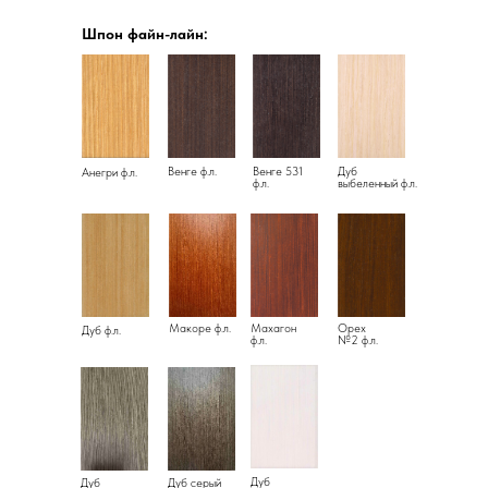
Шпон файн-лайн:
Венге ф.л.
Венге 531
Дуб
Анегри ф.л.
ф.л.
выбеленный ф.л.
Макоре ф.л.
Махагон
Орех
Дуб ф.л.
ф.л.
№2 ф.л.
Дуб
Дуб
Дуб серый