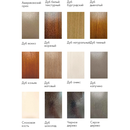
Дуб белый
Дуб
Дуб
Американский
текстурный
бургундский
дымчатый
орех
Дуб
Дуб натуральный
Дуб темный
Дуб мокко
мореный
Дуб оникс
Дуб коньяк
Дуб
Дуб
матовый
капучино
Черное
Серое
Слоновая
Дуб
дерево
дерево
кость
шоколад