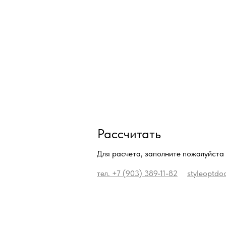
Рассчитать
Для расчета, заполните пожалуйста
тел. +7 (903) 389-11-82
styleoptdo