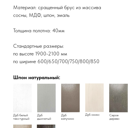
Материал: сращенный брус из массива
сосны, МДФ, шпон, эмаль
Толщина полотна: 40мм
Стандартные размеры:
по высоте 1900-2100 мм
по ширине 600/650/700/750/800/850
Шпон натуральный:
Дуб оникс
Дуб белый
Дуб
Дуб
Серое
текстурный
дымчатый
капучино
дерево