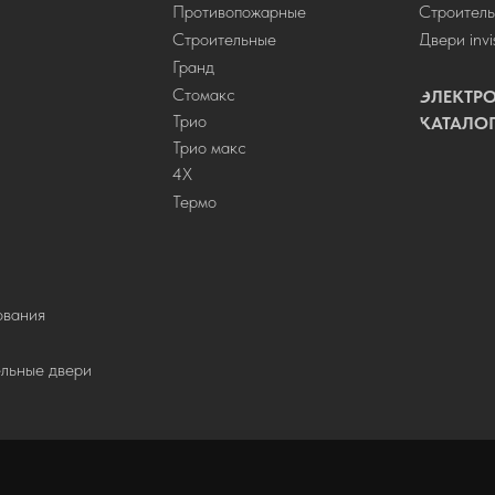
Противопожарные
Строитель
Строительные
Двери invi
Гранд
Стомакс
ЭЛЕКТР
Трио
КАТАЛО
Трио макс
4Х
Термо
ования
ельные двери