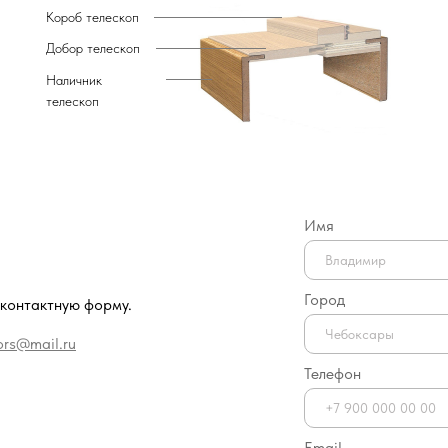
Короб телескоп
Добор телескоп
Наличник
телескоп
Имя
Город
 контактную форму.
ors@mail.ru
Телефон
Email