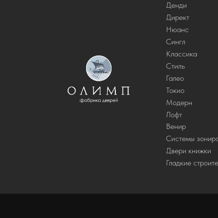
Денди
Директ
Нюанс
Сингл
Классика
Стиль
Галео
Токио
Модерн
Лофт
Венир
Системы зонир
Двери книжки
Гладкие строит