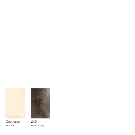
Слоновая
Дуб
кость
шоколад