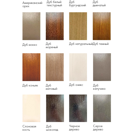
Дуб белый
Дуб
Дуб
Американский
текстурный
бургундский
дымчатый
орех
Дуб
Дуб натуральный
Дуб темный
Дуб мокко
мореный
Дуб оникс
Дуб коньяк
Дуб
Дуб
матовый
капучино
Черное
Серое
Слоновая
Дуб
дерево
дерево
кость
шоколад