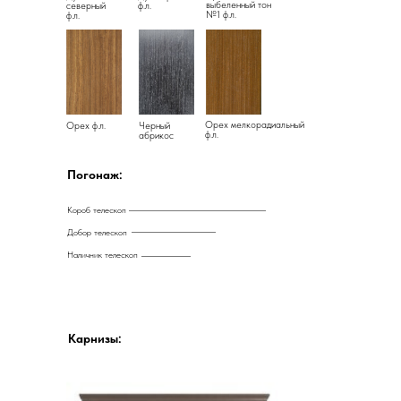
выбеленный тон
северный
ф.л.
№1 ф.л.
ф.л.
Орех мелкорадиальный
Орех ф.л.
Черный
ф.л.
абрикос
Погонаж:
Короб телескоп
Добор телескоп
Наличник телескоп
Карнизы: