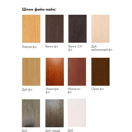
Шпон файн-лайн:
Венге ф.л.
Венге 531
Дуб
Анегри ф.л.
ф.л.
выбеленный ф.л.
Маккоре
Махагон
Орех ф.л.
Дуб ф.л.
ф.л.
ф.л.
Дуб
Дуб
Дуб серый