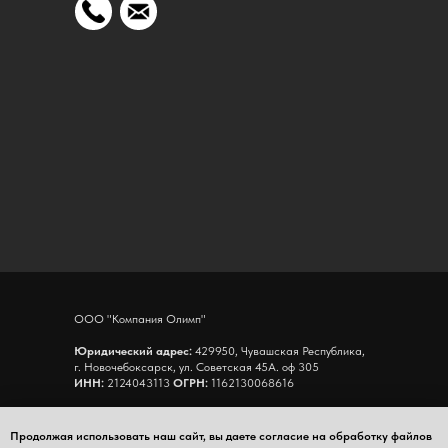
ООО "Компания Олимп"
Юридический адрес:
429950, Чувашская Республика,
г. Новочебоксарск, ул. Советская 45А. оф 305
ИНН:
2124043113
ОГРН:
1162130068616
Адрес склада:
Чувашская Республика,
г. Новочебоксарск, ул.Промышленная 65, К8, склад 11
Продолжая использовать наш сайт, вы даете согласие на обработку файлов