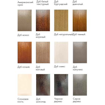
Дуб белый
Дуб
Дуб
Американский
текстурный
бургундский
дымчатый
орех
Дуб
Дуб натуральный
Дуб темный
Дуб мокко
мореный
Дуб оникс
Дуб коньяк
Дуб
Дуб
матовый
капучино
Черное
Серое
Слоновая
Дуб
дерево
дерево
кость
шоколад