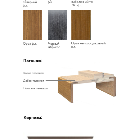
выбеленный тон
северный
ф.л.
№1 ф.л.
ф.л.
Орех мелкорадиальный
Орех ф.л.
Черный
ф.л.
абрикос
Погонаж:
Короб телескоп
Добор телескоп
Наличник телескоп
Карнизы: