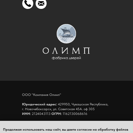
ООО "Компания Олимп"
Юридический адрес:
429950, Чувашская Республика,
г. Новочебоксарск, ул. Советская 45А. оф 305
ИНН:
2124043113
ОГРН:
1162130068616
Адрес склада:
Чувашская Республика,
г. Новочебоксарск, ул.Промышленная 65, К8, склад 11
Продолжая использовать наш сайт, вы даете согласие на обработку файлов