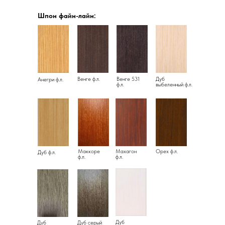
Шпон файн-лайн:
Венге ф.л.
Венге 531
Дуб
Анегри ф.л.
ф.л.
выбеленный ф.л.
Маккоре
Махагон
Орех ф.л.
Дуб ф.л.
ф.л.
ф.л.
Дуб
Дуб
Дуб серый