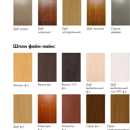
Дуб
Дуб
Дуб темный
Серое
Дуб мокко
мореный
натуральный
дерево
Шпон файн-лайн:
Венге ф.л.
Венге 531
Дуб
Дуб
Анегри ф.л.
ф.л.
выбеленный
выбеленный
ф.л.
тон №1 ф.л.
Маккоре
Махагон
Орех ф.л.
Орех
Дуб ф.л.
ф.л.
ф.л.
мелкорадиальн