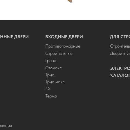
ННЫЕ ДВЕРИ
ВХОДНЫЕ ДВЕРИ
ДЛЯ СТР
Противопожарные
Строитель
Строительные
Двери invi
Гранд
Стомакс
ЭЛЕКТР
Трио
КАТАЛО
Трио макс
4Х
Термо
ования