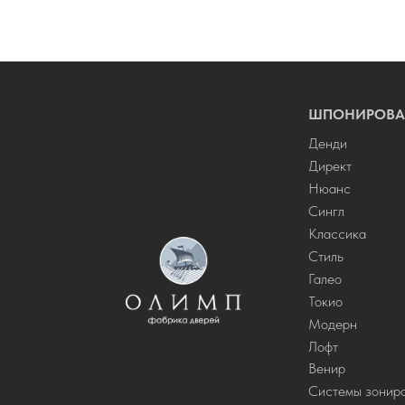
ШПОНИРОВА
Денди
Директ
Нюанс
Сингл
Классика
Стиль
Галео
Токио
Модерн
Лофт
Венир
Системы зонир