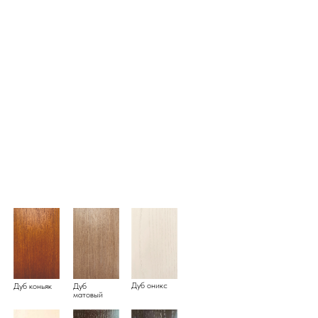
Дуб оникс
Дуб коньяк
Дуб
матовый