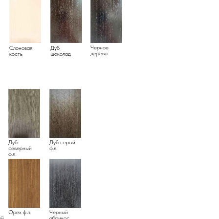
Черное
Слоновая
Дуб
дерево
кость
шоколад
Дуб
Дуб серый
северный
ф.л.
ф.л.
Орех ф.л.
Черный
ый
абрикос