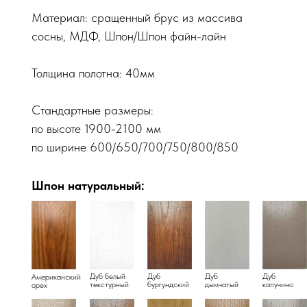
Материал: сращенный брус из массива
сосны, МДФ, Шпон/Шпон файн-лайн
Толщина полотна: 40мм
Стандартные размеры:
по высоте 1900-2100 мм
по ширине 600/650/700/750/800/850
Шпон натуральный:
Дуб белый
Дуб
Дуб
Дуб
Американский
текстурный
бургундский
дымчатый
капучино
орех